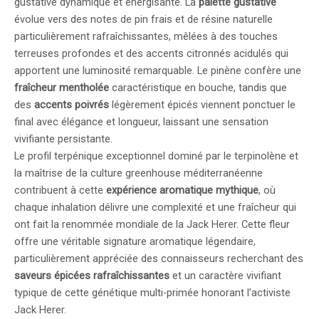
gustative dynamique et énergisante. La
palette gustative
évolue vers des notes de pin frais et de résine naturelle
particulièrement rafraîchissantes, mêlées à des touches
terreuses profondes et des accents citronnés acidulés qui
apportent une luminosité remarquable. Le pinène confère une
fraîcheur mentholée
caractéristique en bouche, tandis que
des
accents poivrés
légèrement épicés viennent ponctuer le
final avec élégance et longueur, laissant une sensation
vivifiante persistante.
Le profil terpénique exceptionnel dominé par le terpinolène et
la maîtrise de la culture greenhouse méditerranéenne
contribuent à cette
expérience aromatique mythique
, où
chaque inhalation délivre une complexité et une fraîcheur qui
ont fait la renommée mondiale de la Jack Herer. Cette fleur
offre une véritable signature aromatique légendaire,
particulièrement appréciée des connaisseurs recherchant des
saveurs épicées rafraîchissantes
et un caractère vivifiant
typique de cette génétique multi-primée honorant l’activiste
Jack Herer.