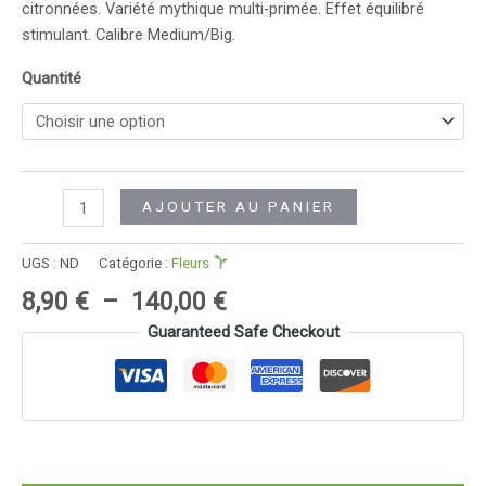
citronnées. Variété mythique multi-primée. Effet équilibré
stimulant. Calibre Medium/Big.
Quantité
quantité
Alternative:
AJOUTER AU PANIER
de
Jack
UGS :
ND
Catégorie :
Fleurs
Herer
Plage
8,90
€
–
140,00
€
de
Guaranteed Safe Checkout
prix :
8,90 €
à
140,00 €