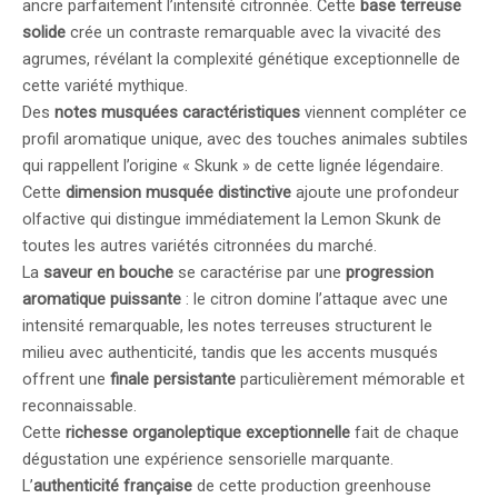
ancre parfaitement l’intensité citronnée. Cette
base terreuse
solide
crée un contraste remarquable avec la vivacité des
agrumes, révélant la complexité génétique exceptionnelle de
cette variété mythique.
Des
notes musquées caractéristiques
viennent compléter ce
profil aromatique unique, avec des touches animales subtiles
qui rappellent l’origine « Skunk » de cette lignée légendaire.
Cette
dimension musquée distinctive
ajoute une profondeur
olfactive qui distingue immédiatement la Lemon Skunk de
toutes les autres variétés citronnées du marché.
La
saveur en bouche
se caractérise par une
progression
aromatique puissante
: le citron domine l’attaque avec une
intensité remarquable, les notes terreuses structurent le
milieu avec authenticité, tandis que les accents musqués
offrent une
finale persistante
particulièrement mémorable et
reconnaissable.
Cette
richesse organoleptique exceptionnelle
fait de chaque
dégustation une expérience sensorielle marquante.
L’
authenticité française
de cette production greenhouse