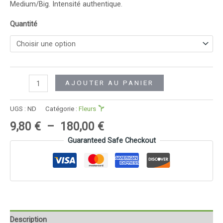
Medium/Big. Intensité authentique.
Quantité
quantité
Alternative:
AJOUTER AU PANIER
de
Lemon
UGS :
ND
Catégorie :
Fleurs
Skunk
Plage
9,80
€
–
180,00
€
de
Guaranteed Safe Checkout
prix :
9,80 €
à
180,00 €
Description